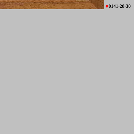
●
0141-28-30