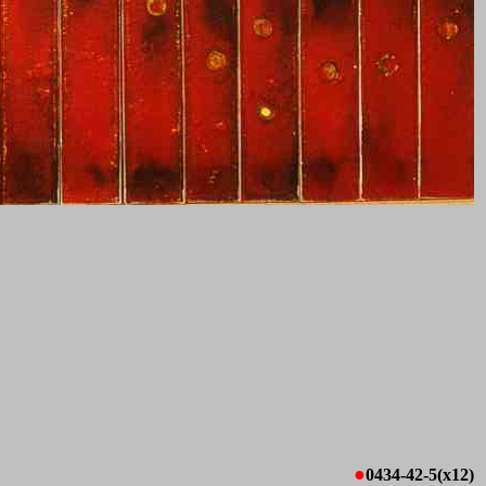
●
0434-42-5(x12)