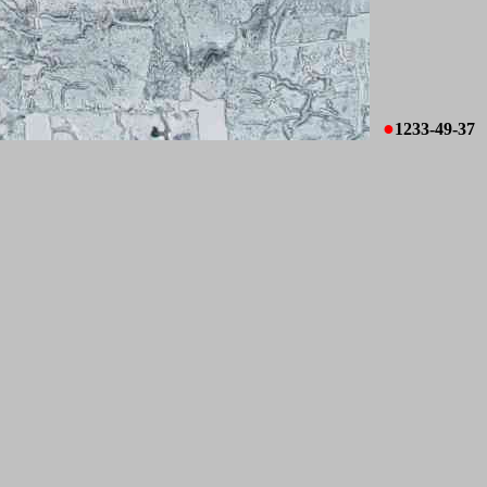
●
1233-49-37